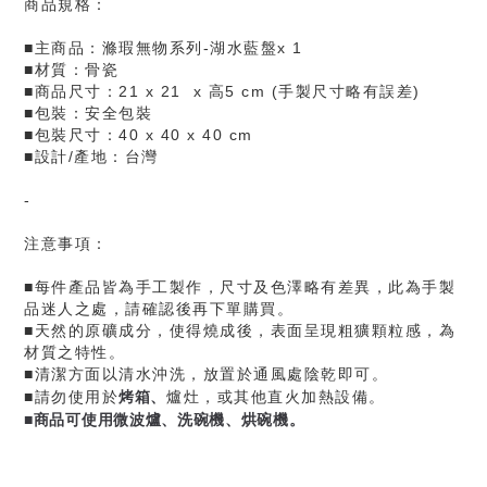
商品規格：
■主商品：滌瑕無物系列-湖水藍盤x 1
■材質：骨瓷
■商品尺寸：21 x 21 x 高5 cm (手製尺寸略有誤差)
■包裝：安全包裝
■包裝尺寸：40 x 40 x 40 cm
■設計/產地：台灣
-
注意事項：
■每件產品皆為手工製作，尺寸及色澤略有差異，此為手製
品迷人之處，請確認後再下單購買。
■天然的原礦成分，使得燒成後，表面呈現粗獷顆粒感，為
材質之特性。
■清潔方面以清水沖洗，放置於通風處陰乾即可。
烤箱、
■請勿使用於
爐灶，或其他直火加熱設備。
■商品可使用微波爐、洗碗機、烘碗機。