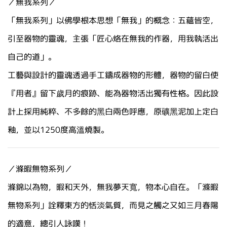
／無我系列／
「無我系列」以佛學根本思想「無我」的概念：五蘊皆空，
引至器物的靈魂，主張「匠心烙在無我的作器，用我執活出
自己的道」。
工藝與設計的靈魂透過手工鑄成器物的形體，器物的留白使
『用者』留下歲月的痕跡、能為器物活出獨有性格。因此設
計上採用純粹、不多餘的黑白兩色呼應，原礦黑泥加上定白
釉，並以1250度高溫燒製。
／滌暇無物系列／
滌錦以為物，暇和天外，無我夢天寬，物本心自在。
「
滌暇
無物系列
」詮釋東方的恬淡氣質，而見之觸之又如三月春陽
的適意，總引人詠嘆！