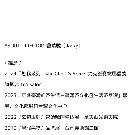
ABOUT DIRECTOR 曾靖驍（Jacky）
/ 經歷 /
2024
『
無我系列
』
Van Cleef & Arpels 梵克雅寶微風信義
旗艦店 Tea Salon
2023『走進臺灣的茶生活－臺灣茶文化暨生活茶器選』聯
展，文化部駐日台灣文化中心
2022『玄物玉顏』曾靖驍陶瓷個展，至美蒔光東美院
2019『滌瑕無物』品牌展，台南美術館二館