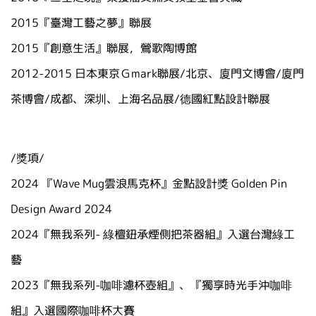
2015『臺灣工藝之夢』聯展
2015『創意生活』聯展，鶯歌陶博館
2012-2015 日本東京Ｇmark聯展/北京、廈門文博會/廈門
茶博會/成都、深圳、上海名品展/德國紅點設計聯展
/獎項/
2024
『
Wave Mug
雲浪馬克杯』金點設計獎
Golden Pin
Design Award 2024
2024『無我系列
-
綠檀鈕承煙側把茶器組』入選台灣綠工
藝
2023『無我系列
-
咖啡濾杯壺組』、『獨享時光手沖咖啡
組』入選國際咖啡杯大賽