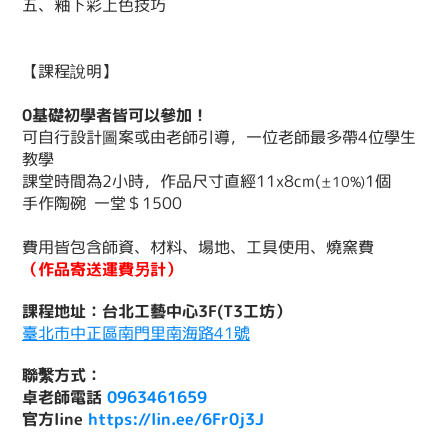
五、釉下彩上色技巧
【課程說明】
0基礎初學者皆可以參加！
可自行設計圖案或由老師引導，一位老師最多帶4位學生
教學
課堂時間為2小時，作品尺寸直經11x8cm(
1個
±10%)
手作陶碗 一堂＄1500
費用皆包含師資、材料、場地、工具使用、燒窯費
（作品寄送運費另計）
課程地址：台北工藝中心3F(T3工坊）
臺北市中正區南門里南海路41號
聯繫方式：
卓老師
電話
0963461659
官方line
https://lin.ee/6Fr0j3J