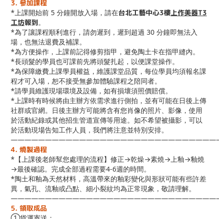
3. 參加課程
*上課開始前 5 分鐘開放入場，請在
台北工藝中心3樓
上作美器T3
工坊
報到
。
*為了讓課程順利進行，請勿遲到，遲到超過 30 分鐘即無法入
場，也無法退費及補課。
*為方便操作，上課前記得修剪指甲，避免陶土卡在指甲縫內。
*長頭髮的學員也可課前先將頭髮扎起，以便課堂操作。
*為保障繳費上課學員權益，維護課堂品質，每位學員均須報名課
程才可入場，恕不接受無參加體驗課程之陪同者。
*請學員維護現場環境及設備，如有損壞須照價賠償。
*上課時有時候將由主辦方依需求進行側拍，並有可能在日後上傳
社群或官網。日後主辦方可能將含有您肖像的照片、影像，使用
於活動紀錄或其他招生管道宣傳等用途。如不希望被攝影，可以
於活動現場告知工作人員，我們將注意並特別安排。
——————————————————————————————
4. 燒製過程
*【上課後老師幫您處理的流程】修正→乾燥→素燒→上釉→釉燒
→最後確認。完成全部過程需要4-6週的時間。
*陶土和釉為天然材料，高溫帶來的釉彩變化與形狀可能有些許差
異，氣孔、流釉或凸點、細小裂紋均為正常現象，敬請理解。
——————————————————————————————
5. 領取成品
①貨運寄送：