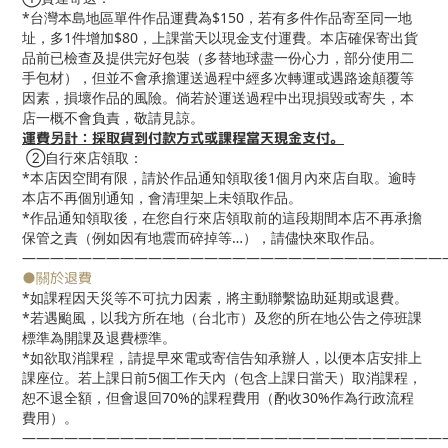
*台灣本島地區單件作品運費為$150，若有多件作品寄至同一地
址，多1件增加$80，上課當天以現金支付運費。本店確保寄出貨
品前已檢查及提供完好包裝（多替地球盡一份心力，部分使用二
手包材），但並不會承擔運送過程中經多次轉運或遇路途顛覆等
因素，損壞作品的風險。倘若於運送過程中出現損毀或寄失，本
店一概不會負責，敬請見諒。
運費另計：採取貨到付款方式或課程當天現金支付。
②自行來店領取：
*本店因空間有限，請於作品通知領取後1個月內來店自取。逾時
本店不再個別通知，會清理架上未領取作品。
*作品通知領取後，在您自行來店領取前的這段期間本店不再承擔
保管之責（例如因有地震而碎掉等…），請儘快來取作品。
——————————————————————————————
●關於退費
*如課程因天災等不可抗力因素，將主動聯繫協助延期或退費。
*若遇颱風，以我方所在地（台北市）及您的所在地公告之停班課
標準為開課及退費標準。
*如欲取消課程，請提早來電或寄信告知承辦人，以便本店安排上
課座位。若上課日前5個工作天內（包含上課日當天）取消課程，
恕不退全額，但會退回70%的課程費用（酌收30%作為行政流程
費用）。
——————————————————————————————