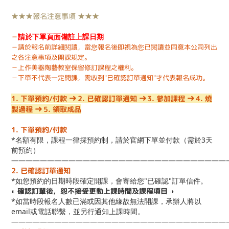
★★★報名注意事項 ★★★
請於下單頁面備註上課日期
－
－請於報名前詳細閱讀，當您報名後即視為您已閱讀並同意本公司列出
之各注意事項及開課規定。
－上作美器陶藝教室保留修訂課程之權利。
－
下單不代表一定開課，需收到"已確認訂單通知"才代表報名成功。
➜
➜
➜
1. 下單預約/付款
2. 已確認訂單通知
3. 參加課程
4. 燒
➜
製過程
5. 領取成品
1. 下單預約/付款
*名額有限，課程一律採預約制，請於官網下單並付款（需於3天
前預約）
——————————————————————————————
2. 已確認訂單通知
*如您預約的日期時段確定開課，會寄給您"已確認"訂單信件。
◐ 確認訂單後，恕不接受更動上課時間及課程項目 ◑
*如當時段報名人數已滿或因其他緣故無法開課，承辦人將以
email或電話聯繫，並另行通知上課時間。
——————————————————————————————