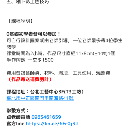
五、釉下彩上色技巧
【課程說明】
0基礎初學者皆可以參加！
可自行設計圖案或由老師引導，一位老師最多帶4位學生
教學
課堂時間為2小時，作品尺寸直經11x8cm(
1個
±10%)
手作陶碗 一堂＄1500
費用皆包含師資、材料、場地、工具使用、燒窯費
（作品寄送運費另計）
課程地址：台北工藝中心3F(T3工坊）
臺北市中正區南門里南海路41號
聯繫方式：
卓老師
電話
0963461659
官方line
https://lin.ee/6Fr0j3J