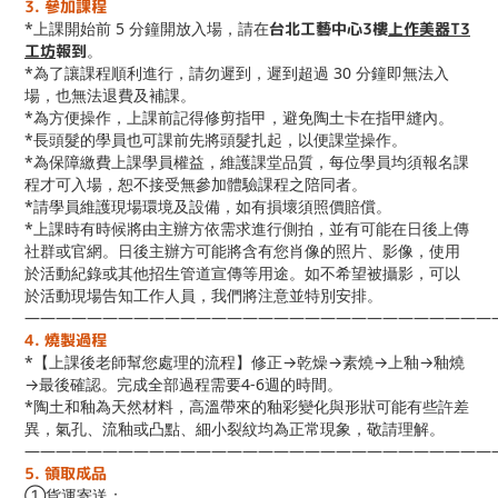
3. 參加課程
*上課開始前 5 分鐘開放入場，請在
台北工藝中心3樓
上作美器T3
工坊
報到
。
*為了讓課程順利進行，請勿遲到，遲到超過 30 分鐘即無法入
場，也無法退費及補課。
*為方便操作，上課前記得修剪指甲，避免陶土卡在指甲縫內。
*長頭髮的學員也可課前先將頭髮扎起，以便課堂操作。
*為保障繳費上課學員權益，維護課堂品質，每位學員均須報名課
程才可入場，恕不接受無參加體驗課程之陪同者。
*請學員維護現場環境及設備，如有損壞須照價賠償。
*上課時有時候將由主辦方依需求進行側拍，並有可能在日後上傳
社群或官網。日後主辦方可能將含有您肖像的照片、影像，使用
於活動紀錄或其他招生管道宣傳等用途。如不希望被攝影，可以
於活動現場告知工作人員，我們將注意並特別安排。
——————————————————————————————
4. 燒製過程
*【上課後老師幫您處理的流程】修正→乾燥→素燒→上釉→釉燒
→最後確認。完成全部過程需要4-6週的時間。
*陶土和釉為天然材料，高溫帶來的釉彩變化與形狀可能有些許差
異，氣孔、流釉或凸點、細小裂紋均為正常現象，敬請理解。
——————————————————————————————
5. 領取成品
①貨運寄送：