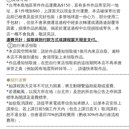
*台灣本島地區單件作品運費為$150，若有多件作品寄至同一地
址，多1件增加$80，上課當天以現金支付運費。本店確保寄出貨
品前已檢查及提供完好包裝（多替地球盡一份心力，部分使用二
手包材），但並不會承擔運送過程中經多次轉運或遇路途顛覆等
因素，損壞作品的風險。倘若於運送過程中出現損毀或寄失，本
店一概不會負責，敬請見諒。
運費另計：採取貨到付款方式或課程當天現金支付。
②自行來店領取：
*本店因空間有限，請於作品通知領取後1個月內來店自取。逾時
本店不再個別通知，會清理架上未領取作品。
*作品通知領取後，在您自行來店領取前的這段期間本店不再承擔
保管之責（例如因有地震而碎掉等…），請儘快來取作品。
——————————————————————————————
●關於退費
*如課程因天災等不可抗力因素，將主動聯繫協助延期或退費。
*若遇颱風，以我方所在地（台北市）及您的所在地公告之停班課
標準為開課及退費標準。
*如欲取消課程，請提早來電或寄信告知承辦人，以便本店安排上
課座位。若上課日前5個工作天內（包含上課日當天）取消課程，
恕不退全額，但會退回70%的課程費用（酌收30%作為行政流程
費用）。
——————————————————————————————