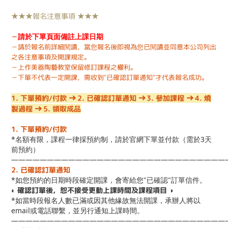
★★★報名注意事項 ★★★
請於下單頁面備註上課日期
－
－請於報名前詳細閱讀，當您報名後即視為您已閱讀並同意本公司列出
之各注意事項及開課規定。
－上作美器陶藝教室保留修訂課程之權利。
－
下單不代表一定開課，需收到"已確認訂單通知"才代表報名成功。
➜
➜
➜
1. 下單預約/付款
2. 已確認訂單通知
3. 參加課程
4. 燒
➜
製過程
5. 領取成品
1. 下單預約/付款
*名額有限，課程一律採預約制，請於官網下單並付款（需於3天
前預約）
——————————————————————————————
2. 已確認訂單通知
*如您預約的日期時段確定開課，會寄給您"已確認"訂單信件。
◐ 確認訂單後，恕不接受更動上課時間及課程項目 ◑
*如當時段報名人數已滿或因其他緣故無法開課，承辦人將以
email或電話聯繫，並另行通知上課時間。
——————————————————————————————