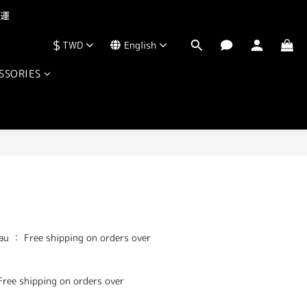
運  
$
TWD
English
SSORIES
BUY NOW
u ： Free shipping on orders over 
ee shipping on orders over 