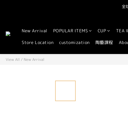
全球
New Arrival
POPULAR ITEMS
CUP
TEA 
Store Location
customization
陶藝課程
Abo
View All
/
New Arrival