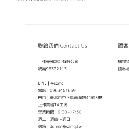
聯絡我們 Contact Us
顧客服
上作美器設計有限公司
購物須知
統編96322113
隱私權政
LINE | @szmq
電話 | 0963461659
門市 | 臺北市中正區南海路41號3樓
上作美器T4工坊
營業時間 | 9:30~17:30
週二、週四～週日
信箱 | doreen@szmq.tw