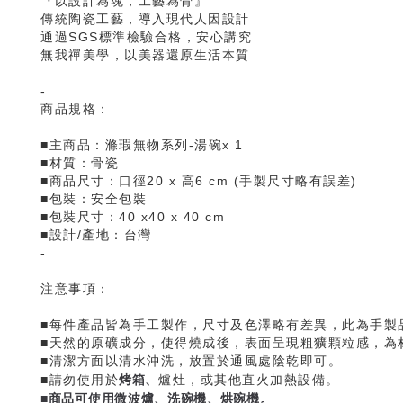
『以設計為魂，工藝為骨』
傳統陶瓷工藝，導入現代人因設計
通過SGS標準檢驗合格，安心講究
無我禪美學，以美器還原生活本質
-
商品規格：
■主商品：滌瑕無物系列-湯碗x 1
■材質：骨瓷
■商品尺寸：口徑20 x 高6 cm (手製尺寸略有誤差)
■包裝：安全包裝
■包裝尺寸：40 x40 x 40 cm
■設計/產地：台灣
-
注意事項：
■每件產品皆為手工製作，尺寸及色澤略有差異，此為手製
■天然的原礦成分，使得燒成後，表面呈現粗獷顆粒感，為
■清潔方面以清水沖洗，放置於通風處陰乾即可。
烤箱、
■請勿使用於
爐灶，或其他直火加熱設備。
■商品可使用微波爐、洗碗機、烘碗機。