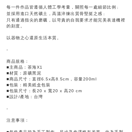
每一件作品皆遵循人體工學考量，關照每一處細節比例
；
並採用進口天然礦土，高溫淬煉出質骨堅挺之感
；
只有通過指尖的磨礪，以苛責的自我要求才能完美表達機裡
的刻度。
以器物之心還原生活本質。
-
商品規格：
■主商品：茶海X1
■材質：原礦黑泥
■商品尺寸：直徑6.5x高8.5cm，容量200ml
■包裝：精美紙盒包裝
■包裝尺寸：
長20 x 寬20 x 高20 cm
■設計/產地：台灣
-
注意事項：