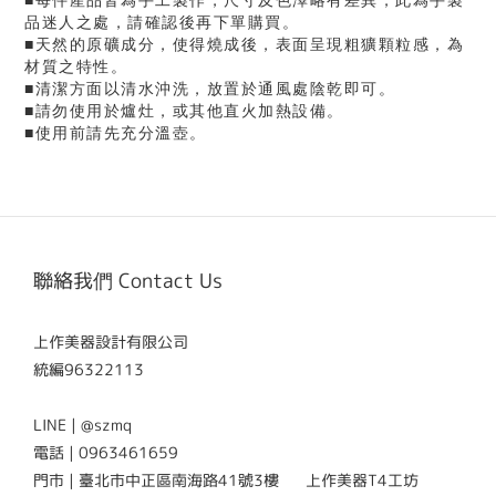
■每件產品皆為手工製作，尺寸及色澤略有差異，此為手製
品迷人之處，請確認後再下單購買。
■天然的原礦成分，使得燒成後，表面呈現粗獷顆粒感，為
材質之特性。
■清潔方面以清水沖洗，放置於通風處陰乾即可。
■請勿使用於爐灶，或其他直火加熱設備。
■使用前請先充分溫壺。
聯絡我們 Contact Us
上作美器設計有限公司
統編96322113
LINE | @szmq
電話 | 0963461659
門市 | 臺北市中正區南海路41號3樓 上作美器T4工坊