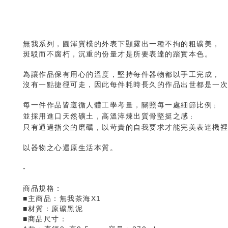
無我系列，圓渾質樸的外表下顯露出一種不拘的粗礦美，
斑駁而不腐朽，沉重的份量才是所要表達的踏實本色。
為讓作品保有用心的溫度，堅持每件器物都以手工完成，
沒有一點捷徑可走，因此每件耗時長久的作品出世都是一次
每一件作品皆遵循人體工學考量，關照每一處細節比例
；
並採用進口天然礦土，高溫淬煉出質骨堅挺之感
；
只有通過指尖的磨礪，以苛責的自我要求才能完美表達機裡
以器物之心還原生活本質。
-
商品規格：
■主商品：無我茶海X1
■材質：原礦黑泥
■商品尺寸：