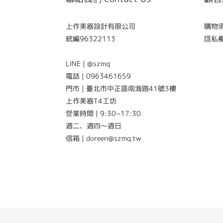
上作美器設計有限公司
購物須知
統編96322113
隱私權政
LINE | @szmq
電話 | 0963461659
門市 | 臺北市中正區南海路41號3樓
上作美器T4工坊
營業時間 | 9:30~17:30
週二、週四～週日
信箱 | doreen@szmq.tw