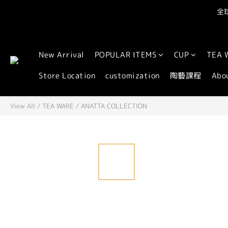
全球
New Arrival
POPULAR ITEMS
CUP
TEA 
Store Location
customization
陶藝課程
Abo
View All
/
TEA WARE
/
ANATTA COLLECTION