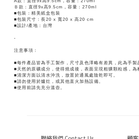
A款：直徑9x高9.5cm，容量：270ml
Ｂ款：直徑9x高9.5cm，容量：270ml
■包裝：精美紙盒包裝
■包裝尺寸：
長20 x 寬20 x 高20 cm
■設計/產地：台灣
-
注意事項：
■每件產品皆為手工製作，尺寸及色澤略有差異，此為手製
■天然的原礦成分，使得燒成後，表面呈現粗獷顆粒感，為
■清潔方面以清水沖洗，放置於通風處陰乾即可。
■請勿使用於爐灶，或其他直火加熱設備。
■使用前請先充分溫壺。
聯絡我們 Contact Us
顧客服