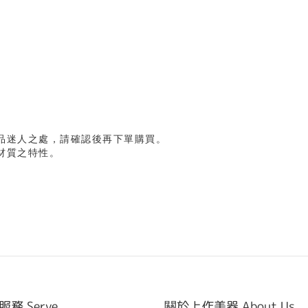
品迷人之處，請確認後再下單購買。
材質之特性。
務 Serve
關於上作美器 About Us