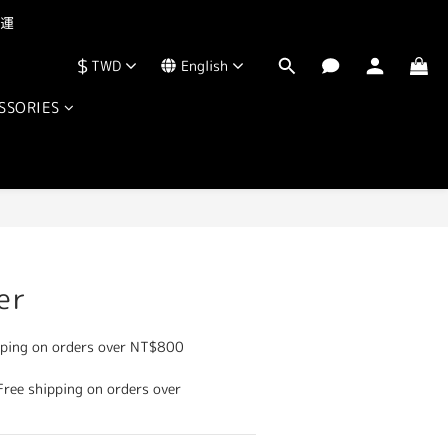
運  
$
TWD
English
SSORIES
er
ping on orders over NT$800
ee shipping on orders over 