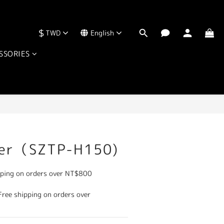
$
TWD
English
運  
SSORIES
BUY NOW
her（SZTP-H150)
ping on orders over NT$800
ee shipping on orders over 