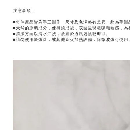
注意事項：
■每件產品皆為手工製作，尺寸及色澤略有差異，此為手製
■天然的原礦成分，使得燒成後，表面呈現粗獷顆粒感，為
■清潔方面以清水沖洗，放置於通風處陰乾即可。
■請勿使用於爐灶，或其他直火加熱設備，除微波爐可使用