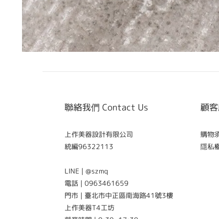
聯絡我們 Contact Us
顧客服
上作美器設計有限公司
購物須知
統編96322113
隱私權政
LINE | @szmq
電話 | 0963461659
門市 | 臺北市中正區南海路41號3樓
上作美器T4工坊