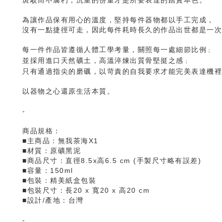
斑駁而不腐朽，沉重的份量才是所要表達的踏實本色。
為讓作品保有用心的溫度，堅持每件器物都以手工完成，
沒有一點捷徑可走，因此每件耗時長久的作品出世都是一次
每一件作品皆遵循人體工學考量，關照每一處細節比例
；
並採用進口天然礦土，高溫淬煉出質骨堅挺之感
；
只有通過指尖的磨礪，以苛責的自我要求才能完美表達機裡
以器物之心還原生活本質。
-
商品規格：
■主商品：無我茶海X1
■材質：原礦黑泥
■商品尺寸：直徑8.5x高6.5 cm (手製尺寸略有誤差)
■容量：150ml
■包裝：精美紙盒包裝
■包裝尺寸：
長20 x 寬20 x 高20 cm
■設計/產地：台灣
-