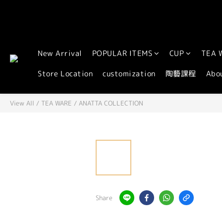
全球
New Arrival
POPULAR ITEMS
CUP
TEA 
Store Location
customization
陶藝課程
Abo
View All
/
TEA WARE
/
ANATTA COLLECTION
Share