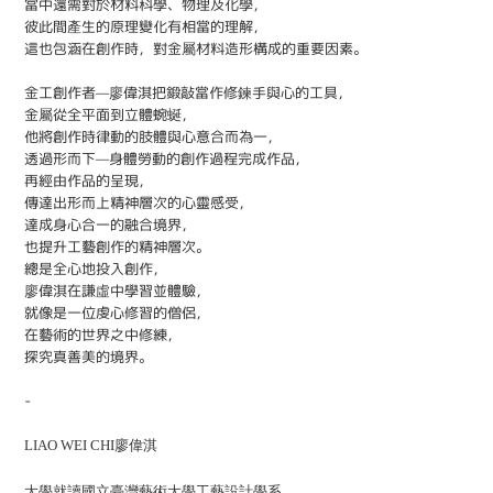
當中還需對於材料科學、物理及化學，
彼此間產生
的原理變化有相當的理解，
這也包涵在創作
時，對金屬材料造形構成的重要因素。
金工創作者—廖偉淇把鍛敲當作修鍊手與心的工具，
金屬從全平面到立體蜿蜒，
他將創作時律動的肢體與心意合而為一，
透過形而下—身體勞動的創作過程完成作品，
再經由
作品的呈現，
傳達出形而上精神層次的心靈
感受，
達成身心合一的融合境界，
也提升工
藝創作的精神層次。
總是全心地投入創作，
廖偉淇在謙虛中學習並體驗，
就像是一位虔
心修習的僧侶，
在藝術的世界之中修練，
探
究真善美的境界。
-
LIAO WEI CHI
廖偉淇
大學就讀國立臺灣藝術大學工藝設計學系