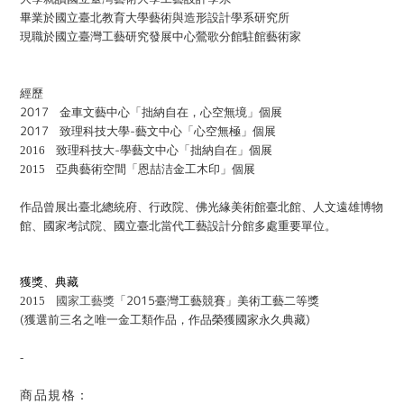
畢業於國立臺北教育大學藝術與造形設計學系研究所
現職於國立臺灣工藝研究發展中心鶯歌分館駐館藝術家
經歷
2017
金車文藝中心「拙納自在，心空無境」個展
2017
-
致理科技大學
藝文中心「心空無極」個展
-
2016
致理科技大
學藝文中心「拙納自在」個展
2015
亞典藝術空間「恩喆洁金工木印」個展
作品曾展出臺北總統府、行政院、佛光緣美術館臺北館、人文遠雄博物
館、國家考試院、國立臺北當代工藝設計分館多處重要單位。
獲獎、典藏
2015
2015
國家工藝獎
「
臺灣工藝競賽」美術工藝二等獎
(
)
獲選前三名之唯一金工類作品，作品榮獲國家永久典藏
-
商品規格：