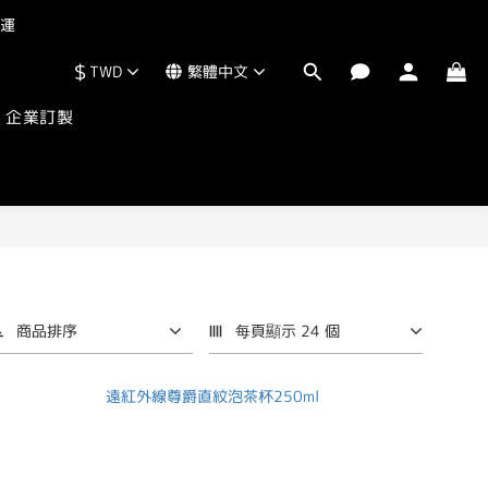
運  
$
TWD
繁體中文
企業訂製
商品排序
每頁顯示 24 個