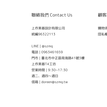
聯絡我們 Contact Us
顧客服
上作美器設計有限公司
購物須知
統編96322113
隱私權政
LINE | @szmq
電話 | 0963461659
門市 | 臺北市中正區南海路41號3樓
上作美器T4工坊
營業時間 | 9:30~17:30
週二、週四～週日
信箱 | doreen@szmq.tw