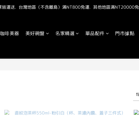
皆運送.  台灣地區（不含離島）滿NT800免運.  其他地區滿NT20000免
"點我" 加官方LINE最新優惠抽獎資訊
"點我" 加官方LINE最新優惠抽獎資訊
咖啡美器
美好碗盤
名家精選
單品配件
門市據點