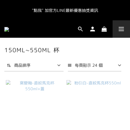
"點我" 加官方LINE最新優惠抽獎資訊
"點我" 加官方LINE最新優惠抽獎資訊
全球皆運送.  台灣地區（不含離島）滿NT800免運.  其他地區滿
NT20000免運  
150ML~550ML 杯
"點我" 加官方LINE最新優惠抽獎資訊
商品排序
每頁顯示 24 個