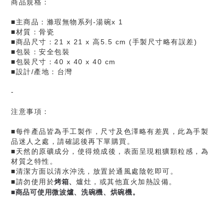
商品規格：
■主商品：滌瑕無物系列-湯碗x 1
■材質：骨瓷
■商品尺寸：21 x 21 x 高5.5 cm (手製尺寸略有誤差)
■包裝：安全包裝
■包裝尺寸：40 x 40 x 40 cm
■設計/產地：台灣
-
注意事項：
■每件產品皆為手工製作，尺寸及色澤略有差異，此為手製
品迷人之處，請確認後再下單購買。
■天然的原礦成分，使得燒成後，表面呈現粗獷顆粒感，為
材質之特性。
■清潔方面以清水沖洗，放置於通風處陰乾即可。
烤箱、
■請勿使用於
爐灶，或其他直火加熱設備。
■商品可使用微波爐、洗碗機、烘碗機。