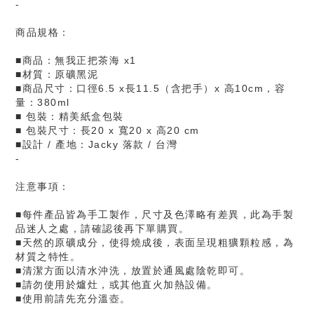
-
商品規格：
■商品：無我正把茶海 x1
■材質：原礦黑泥
■商品尺寸：口徑6.5
x
長11.5（含把手）x 高10
cm，容
量：38
0ml
■ 包裝：精美紙盒包裝
■ 包裝尺寸：長20 x 寬20 x 高20 cm
■設計 / 產地：Jacky 落款 / 台灣
-
注意事項：
■每件產品皆為手工製作，尺寸及色澤略有差異，此為手製
品迷人之處，請確認後再下單購買。
■天然的原礦成分，使得燒成後，表面呈現粗獷顆粒感，為
材質之特性。
■清潔方面以清水沖洗，放置於通風處陰乾即可。
■請勿使用於爐灶，或其他直火加熱設備。
■使用前請先充分溫壺。