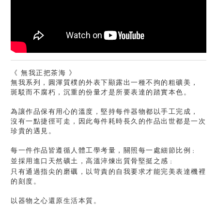
《 無我正把茶海 》
無我系列，圓渾質樸的外表下顯露出一種不拘的粗礦美，
斑駁而不腐朽，沉重的份量才是所要表達的踏實本色。
為讓作品保有用心的溫度，堅持每件器物都以手工完成，
沒有一點捷徑可走，因此每件耗時長久的作品出世都是一次
珍貴的遇見。
每一件作品皆遵循人體工學考量，關照每一處細節比例
；
並採用進口天然礦土，高溫淬煉出質骨堅挺之感
；
只有通過指尖的磨礪，以苛責的自我要求才能完美表達機裡
的刻度。
以器物之心還原生活本質。