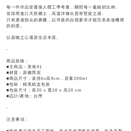
每一件作品皆遵循人體工學考量，關照每一處細節比例
；
並採用進口天然礦土，高溫淬煉出質骨堅挺之感
；
只有通過指尖的磨礪，以苛責的自我要求才能完美表達機裡
的刻度。
以器物之心還原生活本質。
-
商品規格：
■主商品：茶海X1
■材質：原礦黑泥
■商品尺寸：直徑6x高9cm，容量200ml
■包裝：精美紙盒包裝
■包裝尺寸：
長20 x 寬20 x 高20 cm
■設計/產地：台灣
-
注意事項：