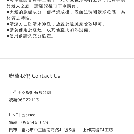
■每件產品皆為手工製作，尺寸及色澤略有差異，此為手製
品迷人之處，請確認後再下單購買。
■天然的原礦成分，使得燒成後，表面呈現粗獷顆粒感，為
材質之特性。
■清潔方面以清水沖洗，放置於通風處陰乾即可。
■請勿使用於爐灶，或其他直火加熱設備。
■使用前請先充分溫壺。
聯絡我們 Contact Us
上作美器設計有限公司
統編96322113
LINE | @szmq
電話 | 0963461659
門市 | 臺北市中正區南海路41號3樓 上作美器T4工坊